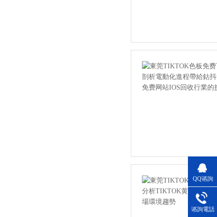
QQ谘詢
谘詢電話