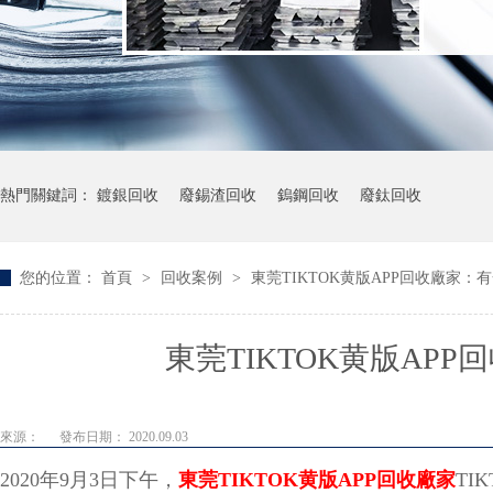
熱門關鍵詞：
鍍銀回收
廢錫渣回收
鎢鋼回收
廢鈦回收
您的位置：
首頁
>
回收案例
>
東莞TIKTOK黄版APP回收廠家
東莞TIKTOK黄版APP回
來源：
發布日期： 2020.09.03
2020年9月3日下午，
東莞TIKTOK黄版APP回收廠家
TI