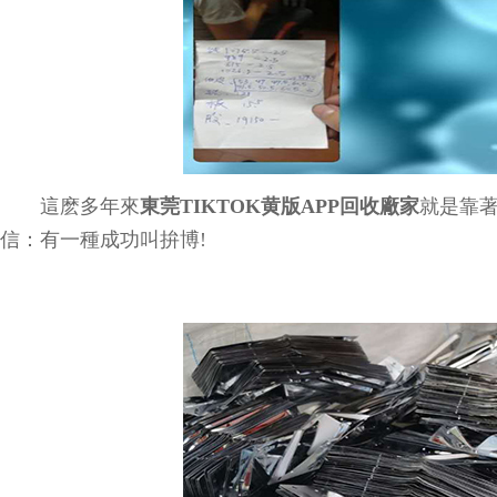
這麽多年來
東莞TIKTOK黄版APP回收廠家
就是靠著
信：有一種成功叫拚博!