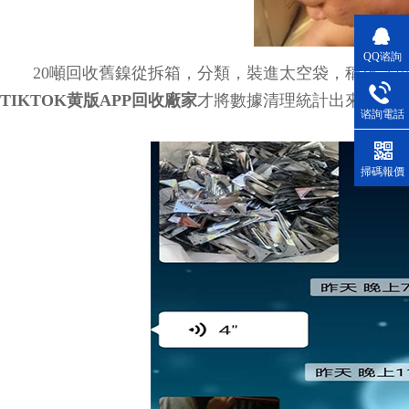
QQ谘詢
20噸回收舊鎳從拆箱，分類，裝進太空袋，稱秤計重到
TIKTOK黄版APP回收廠家
才將數據清理統計出來。
谘詢電話
掃碼報價