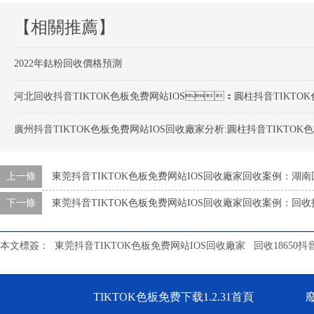
【相關推薦】
2022年鈷粉回收價格預測
河北回收抖音TIKTOK色板免费网站IOS：圓柱抖音TIKTOK
廣州抖音TIKTOK色板免费网站IOS回收廠家分析:圓柱抖音TIKTOK
上一條
東莞抖音TIKTOK色板免费网站IOS回收廠家回收案例：湖
下一條
東莞抖音TIKTOK色板免费网站IOS回收廠家回收案例：回收
本文標簽：
東莞抖音TIKTOK色板免费网站IOS回收廠家
回收18650抖
TIKTOK色板免费下载1.2.31首頁