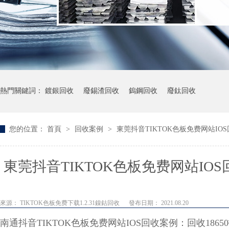
熱門關鍵詞：
鍍銀回收
廢錫渣回收
鎢鋼回收
廢鈦回收
您的位置：
首頁
>
回收案例
>
東莞抖音TIKTOK色板免费网站IOS回
東莞抖音TIKTOK色板免费网站IOS回
TIKTOK
來源：
TIKTOK色板免费下载1.2.31鎳鈷回收
發布日期： 2021.08.20
南通抖音TIKTOK色板免费网站IOS回收案例：回收1865