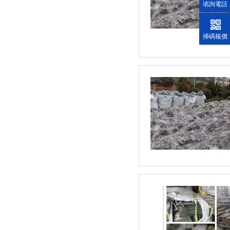
谘詢電話
掃碼報價