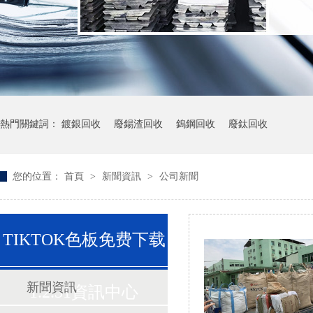
熱門關鍵詞：
鍍銀回收
廢錫渣回收
鎢鋼回收
廢鈦回收
您的位置：
首頁
>
新聞資訊
>
公司新聞
TIKTOK色板免费下载
新聞資訊
1.2.31資訊中心