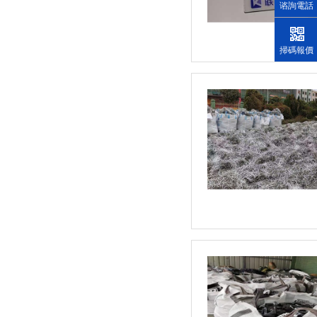
谘詢電話
掃碼報價