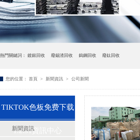
熱門關鍵詞：
鍍銀回收
廢錫渣回收
鎢鋼回收
廢鈦回收
您的位置：
首頁
>
新聞資訊
>
公司新聞
TIKTOK色板免费下载
新聞資訊
1.2.31資訊中心